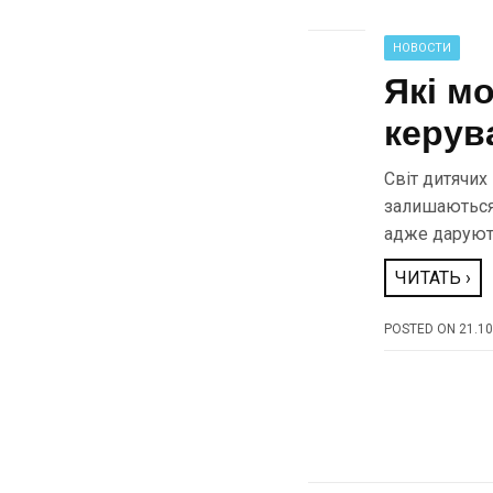
НОВОСТИ
Які м
керув
Світ дитячих
залишаються 
адже даруют
ЧИТАТЬ ›
POSTED ON
21.10