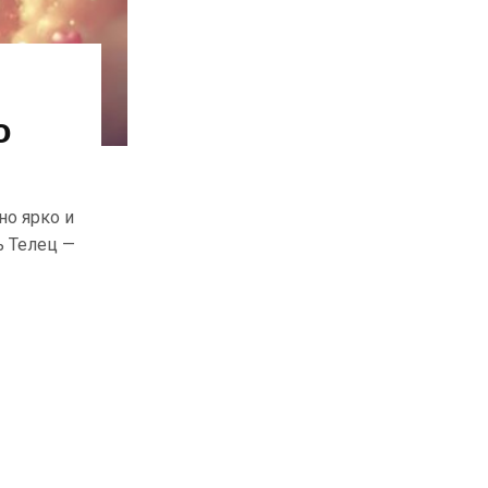
о
но ярко и
ь Телец —