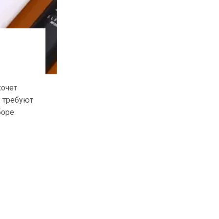
хочет
е требуют
боре