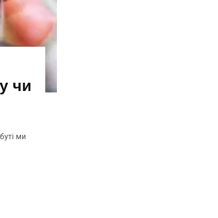
у чи
буті ми