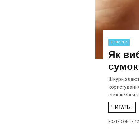
НОВОСТИ
Як ви
сумок
Шнури здають
користування 
стикаємося з
ЧИТАТЬ ›
POSTED ON
23.12