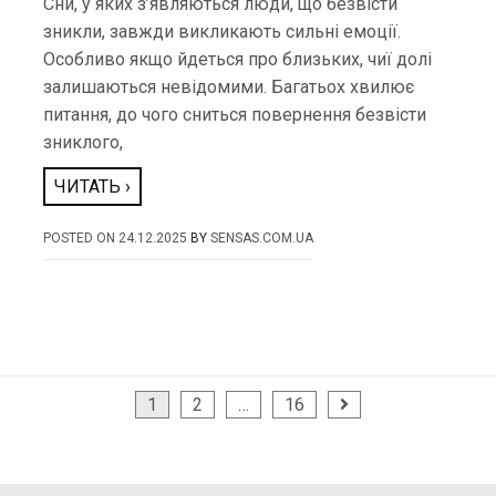
Сни, у яких з’являються люди, що безвісти
зникли, завжди викликають сильні емоції.
Особливо якщо йдеться про близьких, чиї долі
залишаються невідомими. Багатьох хвилює
питання, до чого сниться повернення безвісти
зниклого,
ЧИТАТЬ ›
POSTED ON
24.12.2025
BY
SENSAS.COM.UA
Пагинация
1
2
…
16
записей