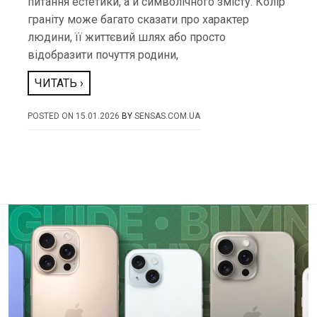
питання естетики, а й символічного змісту. Колір
граніту може багато сказати про характер
людини, її життєвий шлях або просто
відобразити почуття родини,
ЧИТАТЬ ›
POSTED ON
15.01.2026
BY
SENSAS.COM.UA