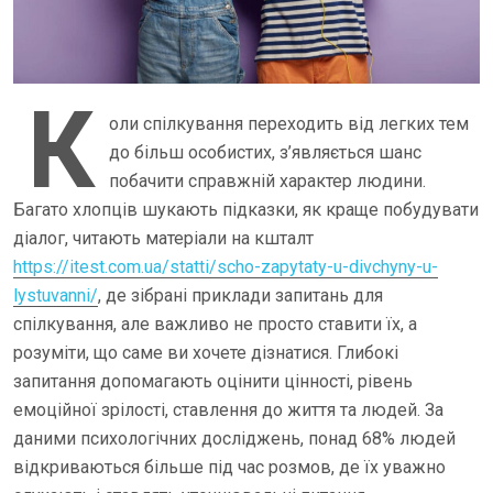
К
оли спілкування переходить від легких тем
до більш особистих, з’являється шанс
побачити справжній характер людини.
Багато хлопців шукають підказки, як краще побудувати
діалог, читають матеріали на кшталт
https://itest.com.ua/statti/scho-zapytaty-u-divchyny-u-
lystuvanni/
, де зібрані приклади запитань для
спілкування, але важливо не просто ставити їх, а
розуміти, що саме ви хочете дізнатися. Глибокі
запитання допомагають оцінити цінності, рівень
емоційної зрілості, ставлення до життя та людей. За
даними психологічних досліджень, понад 68% людей
відкриваються більше під час розмов, де їх уважно