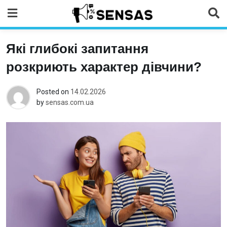
Skip
to
content
Які глибокі запитання
розкриють характер дівчини?
Posted on
14.02.2026
by
sensas.com.ua