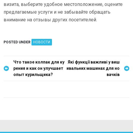
визита, выберите удобное местоположение, оцените
предлагаемые услуги и не забывайте обращать
внимание на отзывы других посетителей.
POSTED UNDER
НОВОСТИ
Н
Что такое колпак для ку
Які функції важливі у виш
рения и как он улучшает
ивальних машинах для но
а
опыт курильщика?
вачків
в
и
г
а
ц
и