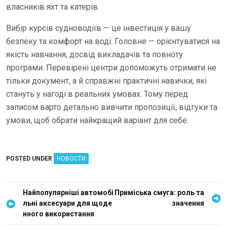
власників яхт та катерів.
Вибір курсів судноводіїв — це інвестиція у вашу
безпеку та комфорт на воді. Головне — орієнтуватися на
якість навчання, досвід викладачів та повноту
програми. Перевірені центри допоможуть отримати не
тільки документ, а й справжні практичні навички, які
стануть у нагоді в реальних умовах. Тому перед
записом варто детально вивчити пропозиції, відгуки та
умови, щоб обрати найкращий варіант для себе.
POSTED UNDER
НОВОСТИ
Н
Найпопулярніші автомобі
Приміська смуга: роль та
льні аксесуари для щоде
значення
а
нного використання
в